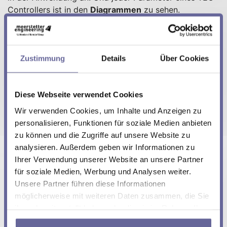
Controllers ist in den
Diagrammen
zu sehen.
Immer kostenlos enthalten:
Vollständige Konfiguration und Überwachung von
TEC Controllern
Zustimmung
Details
Über Cookies
Auto-Tuning und grafische Datenvisualisierung
Tooltips und intuitive Flussdiagramm-
Benutzeroberfläche
Diese Webseite verwendet Cookies
Wir verwenden Cookies, um Inhalte und Anzeigen zu
Optionale Zusatz-Features:
personalisieren, Funktionen für soziale Medien anbieten
Ab der Firmware-Version 6.20 verfügt diese
zu können und die Zugriffe auf unsere Website zu
Meerstetter TEC Controller Software auch über
analysieren. Außerdem geben wir Informationen zu
kostenpflichtige Software-Features, die Ihren TEC
Ihrer Verwendung unserer Website an unsere Partner
Controller noch vielseitiger machen. Wenn Sie die
für soziale Medien, Werbung und Analysen weiter.
Firmware-Version 6.20 auf Ihr Gerät laden (oder ein
Unsere Partner führen diese Informationen
neues Gerät mit FW v6.20 kaufen), stehen Ihnen alle
möglicherweise mit weiteren Daten zusammen, die Sie
Features für die ersten 150 Betriebsstunden zum
ihnen bereitgestellt haben oder die sie im Rahmen Ihrer
kostenlosen Testen zur Verfügung. Nach dieser
Nutzung der Dienste gesammelt haben.
Testphase können Sie Ihre bevorzugte(n) Funktion(en)