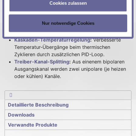
Cookies zulassen
auf folgenden Produktseite(n) kaufen:
Temperatur-Schätzer
:
Genauere Probe-
Nur notwendige Cookies
Temperatur durch annäherndes Schätzen der
Temperatur in der Probe.
Kaskaden-Temperaturregelung
:
Verbesserte
Temperatur-Übergänge beim thermischen
Zyklieren durch zusätzlichen PID-Loop.
Treiber-Kanal-Splitting
:
Aus einenem bipolaren
Ausgangskanal werden zwei unipolare (je heizen
oder kühlen) Kanäle.
Technische Daten
Detaillierte Beschreibung
Downloads
Verwandte Produkte