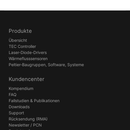
Produkte
Übersicht
TEC Controller
Laser-Diode-Drivers
Wärmeflusssensoren
Peltier-Baugruppen, Software, Systeme
Kundencenter
Kompendium
FAQ
Fallstudien & Publikationen
Downloads
Support
Rücksendung (RMA)
Newsletter / PCN