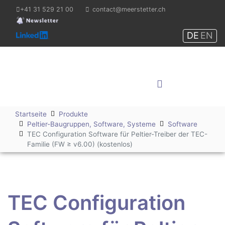
+41 31 529 21 00
contact@meerstetter.ch
DE
EN
Meerstetter Engineering
GmbH
Shop
Startseite
Produkte
Peltier-Baugruppen, Software, Systeme
Software
TEC Configuration Software für Peltier-Treiber der TEC-
Familie (FW ≥ v6.00) (kostenlos)
TEC Configuration