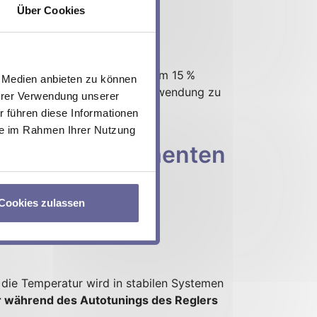
Über Cookies
enwiderstands
tand bei gleicher Temperatur um 15 %
e Medien anbieten zu können
den und die Effizienz Ihrer Anwendung zu
Ihrer Verwendung unserer
 führen diese Informationen
sie im Rahmen Ihrer Nutzung
on Peltier-Elementen
Cookies zulassen
h deaktiviert.
 die Temperatur wird in stabilen Systemen
r während des Autotunings des Reglers