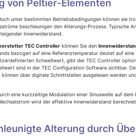
g von Peltier-Elementen
i, doch unter bestimmten Betriebsbedingungen können sie tr
ströme beschleunigen den Alterungs-Prozess. Typische Anze
steigender Innenwiderstand.
eerstetter TEC Controller
können Sie den
Innenwiderstand
ands bezogen auf eine Referenztemperatur deutet auf eine f
zerdefinierten Schwellwert, gibt der TEC Controller optio
ellwert sind in der TEC Configuration Software sichtbar. 
e können über digitale Schnittstellen ausgelesen werden un
urch eine kurzzeitige Modulation einer Sinuswelle auf dem
chselstrom wird der effektive Innenwiderstand berechnet 
leunigte Alterung durch Übe