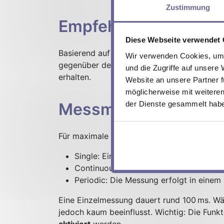
Zustimmung
Empfehlung: Austaus
Diese Webseite verwendet
Basierend auf unseren Tests empfehlen wir,
Wir verwenden Cookies, um I
gegenüber dem Startwert angestiegen ist. 
und die Zugriffe auf unsere
erhalten.
Website an unsere Partner f
möglicherweise mit weiteren
der Dienste gesammelt hab
Messmodi und Verhal
Für maximale Flexibilität stehen drei Betri
Single: Eine einzelne Widerstandsmessu
Continuous: Der Innenwiderstand wird k
Periodic: Die Messung erfolgt in einem 
Eine Einzelmessung dauert rund 100 ms. Wäh
jedoch kaum beeinflusst. Wichtig: Die Funkt