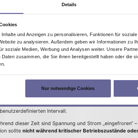
Details
ch bei 15 % Anstieg des Inn
 Cookies
 das Peltier-Element auszutauschen, wenn der Innenwiders
nhalte und Anzeigen zu personalisieren, Funktionen für sozial
Diese proaktive Massnahme hilft, Systemausfälle zu vermei
 Website zu analysieren. Außerdem geben wir Informationen zu 
ür soziale Medien, Werbung und Analysen weiter. Unsere Partner
 Daten zusammen, die Sie ihnen bereitgestellt haben oder die 
en.
ten der Alterungsdiagnose v
ebsmodi zur Verfügung:
Nur notwendige Cookies
ng wird durchgeführt. Danach wird die Funktion automatisc
ontinuierlich alle 100 ms gemessen.
benutzerdefinierten Intervall.
rend dieser Zeit sind Spannung und Strom „eingefroren“ –
ion sollte
nicht während kritischer Betriebszustände ode