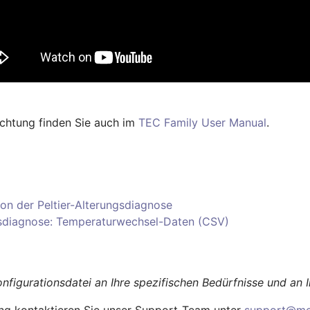
ichtung finden Sie auch im
TEC Family User Manual
.
ion der Peltier-Alterungsdiagnose
ngsdiagnose: Temperaturwechsel-Daten (CSV)
onfigurationsdatei an Ihre spezifischen Bedürfnisse und an 
ung kontaktieren Sie unser Support-Team unter
support@mee