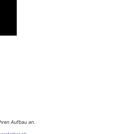
Ihren Aufbau an.
rstetter.ch
.