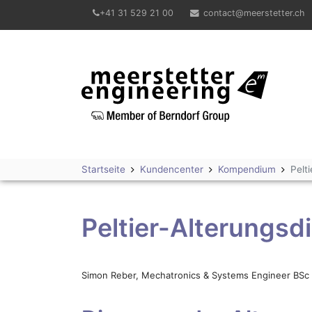
+41 31 529 21 00
contact@meerstetter.ch
Meerstetter Engineering GmbH
Startseite
Kundencenter
Kompendium
Pelt
Peltier-Alterungsd
Simon Reber, Mechatronics & Systems Engineer BSc