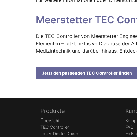
Meerstetter TEC Contr
Die TEC Controller von Meerstetter Enginee
Elementen – jetzt inklusive Diagnose der A
Medizintechnik und darüber hinaus. Entdec
Jetzt den passenden TEC Controller finden
Produkte
Kun
Übersicht
Komp
TEC Controller
FAQ
Laser-Diode-Drivers
Falls