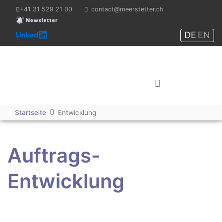
+41 31 529 21 00
contact@meerstetter.ch
DE
EN
Meerstetter Engineering
GmbH
Shop
Startseite
Entwicklung
Auftrags-
Entwicklung