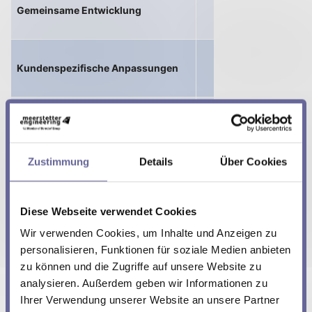
Gemeinsame Entwicklung
fungiert als fr
unterstützt den E
Kunde wünscht k
Kundenspezifische Anpassungen
am bestehe
Kunde stellt techn
Auftragsentwicklung
fungiert als fr
Zustimmung
Details
Über Cookies
- Nicht-exklusiv
Diese Webseite verwendet Cookies
Wir verwenden Cookies, um Inhalte und Anzeigen zu
- Exklusiv
personalisieren, Funktionen für soziale Medien anbieten
zu können und die Zugriffe auf unsere Website zu
analysieren. Außerdem geben wir Informationen zu
- Mit IP Transfer
Ihrer Verwendung unserer Website an unsere Partner