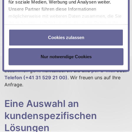
für soziale Medien, Werbung und Analysen weiter.
Unsere Partner führen diese Informationen
Profitiert
möglicherweise mit weiteren Daten zusammen, die Sie
Beratung
Anwendung
ihnen bereitgestellt haben oder die sie im Rahmen Ihrer
und kann schne
Nutzung der Dienste gesammelt haben.
Cookies zulassen
Wir sind Ihr zuverlässiger Partner
, egal ob es um
Design, Entwicklung, Produktion,
Nur notwendige Cookies
Produktunterstützung, Reparaturen oder all das
zusammen geht.
Kontaktieren Sie uns
per E-mail
oder
Telefon (+41 31 529 21 00)
. Wir freuen uns auf Ihre
Anfrage.
Eine Auswahl an
kundenspezifischen
Lösungen