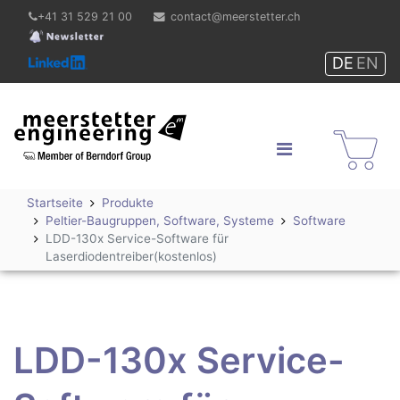
+41 31 529 21 00
contact@meerstetter.ch
DE
EN
Meerstetter Engineering
GmbH
Shop
Startseite
Produkte
Peltier-Baugruppen, Software, Systeme
Software
LDD-130x Service-Software für
Laserdiodentreiber(kostenlos)
LDD-130x Service-