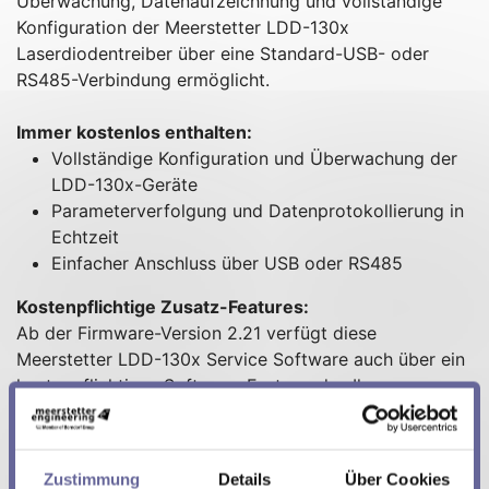
Überwachung, Datenaufzeichnung und vollständige
Konfiguration der Meerstetter LDD-130x
Laserdiodentreiber über eine Standard-USB- oder
RS485-Verbindung ermöglicht.
Immer kostenlos enthalten:
Vollständige Konfiguration und Überwachung der
LDD-130x-Geräte
Parameterverfolgung und Datenprotokollierung in
Echtzeit
Einfacher Anschluss über USB oder RS485
Kostenpflichtige Zusatz-Features:
Ab der Firmware-Version 2.21 verfügt diese
Meerstetter LDD-130x Service Software auch über ein
kostenpflichtiges Software-Feature, das Ihren
Laserdiodentreiber noch vielseitiger macht. Wenn Sie
die Firmware-Version 2.21 auf Ihr Gerät laden (oder ein
neues Gerät mit FW v2.21 kaufen),
steht Ihnen das
Zustimmung
Details
Über Cookies