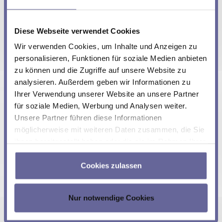
Features für die ersten 150 Betriebsstunden zum
kostenlosen Testen zur Verfügung
. Nach dieser
Testphase können Sie das Feature auf der folgenden
Diese Webseite verwendet Cookies
Produktseite kaufen:
Wir verwenden Cookies, um Inhalte und Anzeigen zu
personalisieren, Funktionen für soziale Medien anbieten
Vorsteuerung:
Ermöglicht es, den Zielstrom
zu können und die Zugriffe auf unsere Website zu
nahezu verzögerungsfrei zu erreichen, indem sie
analysieren. Außerdem geben wir Informationen zu
einen vorausschauenden Ansatz und ein
Ihrer Verwendung unserer Website an unsere Partner
charakterisiertes Modell der Last verwendet. Dies
für soziale Medien, Werbung und Analysen weiter.
macht sie besonders geeignet für Anwendungen
Unsere Partner führen diese Informationen
mit hohen dynamischen Anforderungen.
möglicherweise mit weiteren Daten zusammen, die Sie
Light Power Control (LPC):
Ermöglicht eine
ihnen bereitgestellt haben oder die sie im Rahmen Ihrer
präzise Regelung der optischen Laserleistung
Nutzung der Dienste gesammelt haben.
durch Verwendung eines Photodioden-
Cookies zulassen
Rückkopplungssignals und eines kaskadierten PID-
Reglers. Dies gewährleistet eine stabile optische
Leistung über einen längeren Zeitraum und
Nur notwendige Cookies
kompensiert Temperaturänderungen,
Gerätetoleranzen und Alterungseffekte - ideal für