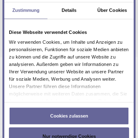
werden)
,
Kaskaden-Regelung
,
Temperatur-
Zustimmung
Details
Über Cookies
Schätzer
und
Peltier-Alterungsmessung
zur
Verfügung, die wir Ihnen ebenfalls gerne
vorstellen.
Diese Webseite verwendet Cookies
Laserdiodentreiber – Vielseitig, präzise und mit
Wir verwenden Cookies, um Inhalte und Anzeigen zu
neuen Features
personalisieren, Funktionen für soziale Medien anbieten
Entdecken Sie unsere hochpräzisen
zu können und die Zugriffe auf unsere Website zu
Laserdiodentreiber für anspruchsvolle
analysieren. Außerdem geben wir Informationen zu
Anwendungen. Mit neuen Funktionen wie
Ihrer Verwendung unserer Website an unsere Partner
Feedforward Control
für eine schnellere Reaktion
für soziale Medien, Werbung und Analysen weiter.
oder Modulation und
Laser Power Control (LPC)
Unsere Partner führen diese Informationen
als softwarebasiertes Feature, ermöglichen unsere
möglicherweise mit weiteren Daten zusammen, die Sie
Treiber eine bessere Kontrolle der Laserleistung.
ihnen bereitgestellt haben oder die sie im Rahmen Ihrer
Nutzung der Dienste gesammelt haben.
Einblick in aktuelle
Cookies zulassen
Entwicklungen von
Nur notwendige Cookies