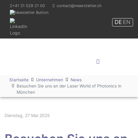
+41 31 529 21 00
contact@meerstetter.ch
DE
EN
Meerstetter Engineering
GmbH
Shop
Startseite
Unternehmen
News
Besuchen Sie uns an der Laser World of Photonics in
München
Dienstag, 27 Mai 2025