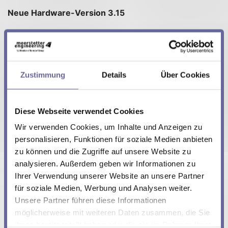
Neue Hardware-Version 3.15
Gleiche Bauform und Pin-kompatibel (Stecker,
Schraublöcher, Printgrösse, Printhöhe)
Gleiche Leistungs- und Güteparameter, oder
besser.
Zustimmung
Details
Über Cookies
Software-kompatibel ab Firmware v3.20 (oder
neuer) – Falls Sie auf eine ältere Firmware fixiert
sind, können wir bei Bedarf eine kompatible
Diese Webseite verwendet Cookies
Version ableiten.
Wir verwenden Cookies, um Inhalte und Anzeigen zu
Verfügbar ab dem 01.01.2020 - Nach Rücksprache
personalisieren, Funktionen für soziale Medien anbieten
können einzelne Geräte für Tests ab Herbst 2019
zu können und die Zugriffe auf unsere Website zu
bezogen werden.
analysieren. Außerdem geben wir Informationen zu
Richtungs-Kennzeichnung zur Vermeidung von
Ihrer Verwendung unserer Website an unsere Partner
Einbaufehlern.
für soziale Medien, Werbung und Analysen weiter.
Unsere Partner führen diese Informationen
möglicherweise mit weiteren Daten zusammen, die Sie
Wir erwarten, dass Sie keinen Unterschied zur
ihnen bereitgestellt haben oder die sie im Rahmen Ihrer