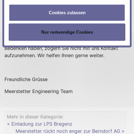
aktuellen Hardwareversion bemerken, abgesehen
Nutzung der Dienste gesammelt haben.
von den genannten Vorteilen. Dennoch sollten Sie
Cookies zulassen
einen Funktionstest durchführen.
Nur notwendige Cookies
Falls Sie weitere Informationen benötigen oder
Bedenken haben, zögern Sie nicht mit uns Kontakt
aufzunehmen. Wir helfen Ihnen gerne weiter.
Freundliche Grüsse
Meerstetter Engineering Team
Mehr in dieser Kategorie:
« Einladung zur LPS Bregenz
Meerstetter rückt noch enger zur Berndorf AG »