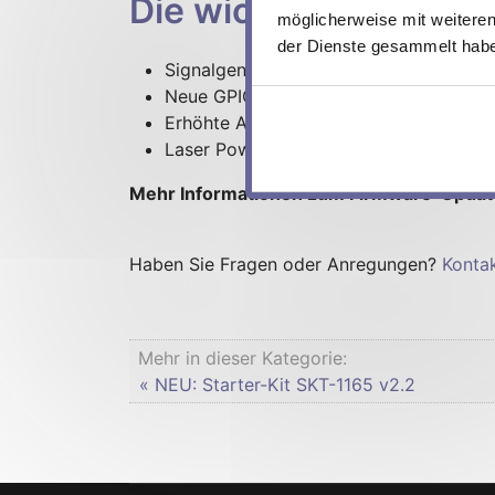
Die wichtigsten Neu
möglicherweise mit weiteren
der Dienste gesammelt hab
Signalgenerator-Funktion und Lüfterste
Neue GPIO-Funktionen: fix 0, edge tri
Erhöhte Aktualisierungsfrequenz des 
Laser Power Control (LPC) überarbeitet
Mehr Informationen zum Firmware-Update
Haben Sie Fragen oder Anregungen?
Kontak
Mehr in dieser Kategorie:
« NEU: Starter-Kit SKT-1165 v2.2