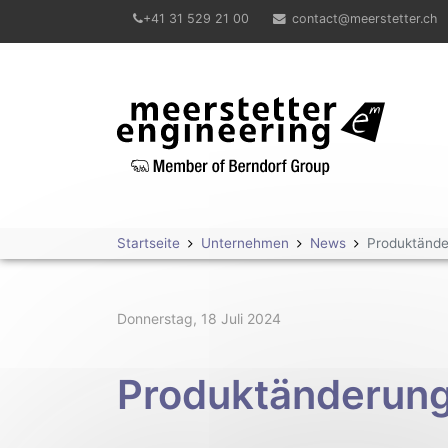
+41 31 529 21 00
contact@meerstetter.ch
Meerstetter Engineering GmbH
Startseite
Unternehmen
News
Produktände
Donnerstag, 18 Juli 2024
Produktänderung