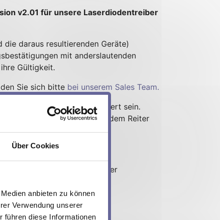
ion v2.01 für unsere Laserdiodentreiber
die daraus resultierenden Geräte)
gsbestätigungen mit anderslautenden
hre Gültigkeit.
den Sie sich bitte
bei unserem Sales Team.
min. FW v1.40 bereits installiert sein.
in der Service-Software unter dem Reiter
Über Cookies
 ohne das Gerät an Meerstetter
e Medien anbieten zu können
Ihrer Verwendung unserer
 führen diese Informationen