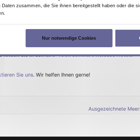
erungen:
 Daten zusammen, die Sie ihnen bereitgestellt haben oder die 
en.
uerung hinzugefügt.
ggered und toggled hardware enable.
Analogeingangs und des Fotodiodeneingangs.
Nur notwendige Cookies
.
 finden Sie in den
LDD-130x Software Release Notes
.
tieren Sie uns
. Wir helfen Ihnen gerne!
Ausgezeichnete Meers