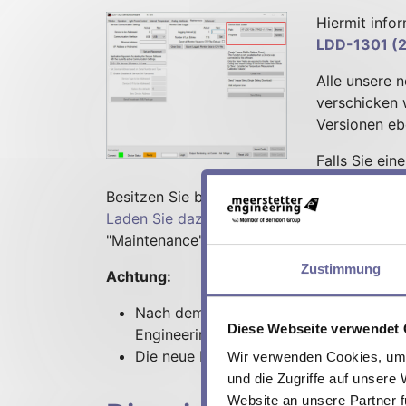
Hiermit infor
LDD-1301 (2
Alle unsere 
verschicken 
Versionen eb
Falls Sie ei
Besitzen Sie bereits ein LDD-130x, so können
Laden Sie dazu die passende Service-Soft
"Maintenance", Abschnitt "Device Boot Load
Zustimmung
Achtung:
Nach dem Upgrade auf FW v2.01 ist ein
Diese Webseite verwendet
Engineering einzusenden.
Die neue Firmware-Version ist nur kom
Wir verwenden Cookies, um I
und die Zugriffe auf unsere
Website an unsere Partner f