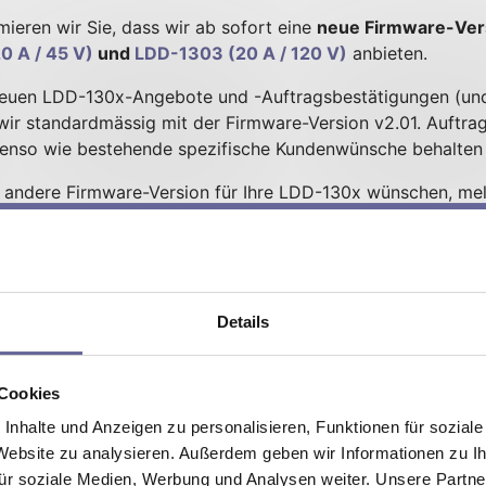
mieren wir Sie, dass wir ab sofort eine
neue Firmware-Vers
0 A / 45 V)
und
LDD-1303 (20 A / 120 V)
anbieten.
neuen LDD-130x-Angebote und -Auftragsbestätigungen (und 
wir standardmässig mit der Firmware-Version v2.01. Auftra
enso wie bestehende spezifische Kundenwünsche behalten i
ne andere Firmware-Version für Ihre LDD-130x wünschen, mel
 Sie die Firmware selbstständig aktualisieren, jedoch muss 
ware von unserer Website
und installieren Sie die Firmware 
er" (sehe Bild oben).
Details
 Downgrade auf eine Firmware < v2.01 nicht mehr möglich,
 Cookies
patibel mit LDD-130x Hardware-Versionen ≥ HW v1.10.
nhalte und Anzeigen zu personalisieren, Funktionen für sozial
 Website zu analysieren. Außerdem geben wir Informationen zu 
ür soziale Medien, Werbung und Analysen weiter. Unsere Partner