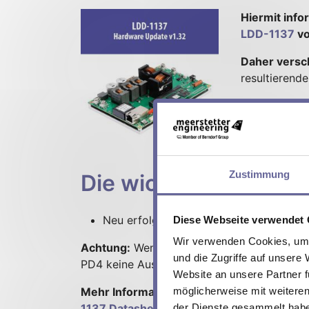
Hiermit info
LDD-1137
vo
Daher versc
resultierend
Auftragsbest
behalten ihre
bitte
bei uns
Zustimmung
Die wichtigste Verbe
Neu erfolgt eine Standardbestückung m
Diese Webseite verwendet
Wir verwenden Cookies, um I
Achtung:
Wenn Sie die Option LPC (Light P
und die Zugriffe auf unsere
PD4 keine Auswirkungen auf Ihr Gerät. Eine
Website an unsere Partner f
Mehr Informationen zum Hardware-Update
möglicherweise mit weiteren
1137 Datasheet (PDF)
.
der Dienste gesammelt hab