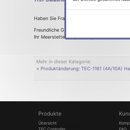
Haben Sie Fragen oder Anregungen?
Kontak
Freundliche Grüsse
Ihr Meerstetter Engineering Team
Mehr in dieser Kategorie:
« Produktänderung: TEC-1161 (4A/10A) H
Produkte
Kun
Übersicht
Komp
TEC Controller
FAQ