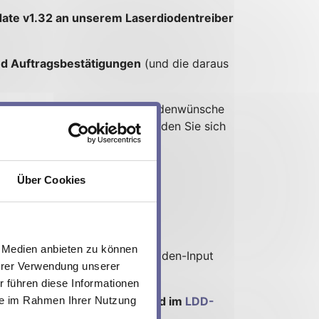
pdate v1.32 an unserem Laserdiodentreiber
nd Auftragsbestätigungen
(und die daraus
.
 bestehenden spezifischen Kundenwünsche
Ihren LDD-1137 wünschen
, melden Sie sich
Über Cookies
e Medien anbieten zu können
tandardbestückung mit Photodioden-Input
Ihrer Verwendung unserer
w. gekauft wurde.
 führen diese Informationen
are Release Notes (PDF)
und im
LDD-
sie im Rahmen Ihrer Nutzung