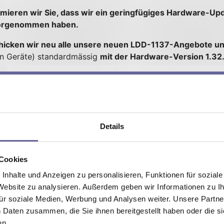
rmieren wir Sie, dass wir ein geringfügiges Hardware-U
rgenommen haben.
hicken wir neu alle unsere neuen LDD-1137-Angebote u
en Geräte) standardmässig
mit der Hardware-Version 1.32
ätigungen mit anderslautenden Versionen ebenso wie Ihre
 Gültigkeit.
Falls Sie eine andere Hardware-Version für 
erem Sales-Team.
Details
sserung:
it Photodioden-Input PD4.
 Cookies
nhalte und Anzeigen zu personalisieren, Funktionen für sozial
ower Control) nicht bestellt haben, hat die zusätzliche S
 Website zu analysieren. Außerdem geben wir Informationen zu 
 Funktion ergibt sich nur, wenn die Option LPC gewählt bz
ür soziale Medien, Werbung und Analysen weiter. Unsere Partner
 und den Neuerungen finden Sie in den
LDD-1137 Hardw
 Daten zusammen, die Sie ihnen bereitgestellt haben oder die 
en.