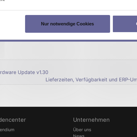
tieren Sie uns bitte
. Wir helfen Ihnen gerne!
Nur notwendige Cookies
ardware Update v1.30
Lieferzeiten, Verfügbarkeit und ERP-
dencenter
Unternehmen
endium
Über uns
News