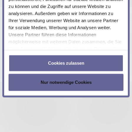
Dimensionen (L x B x H): 90 mm x 75 mm x 25
zu können und die Zugriffe auf unsere Website zu
mm
analysieren. Außerdem geben wir Informationen zu
Ihrer Verwendung unserer Website an unsere Partner
für soziale Medien, Werbung und Analysen weiter.
Überzeugt?
Bestellen Sie hier.
Unsere Partner führen diese Informationen
möglicherweise mit weiteren Daten zusammen, die Sie
Wünschen Sie weitere Informationen?
Kontaktieren Sie
ihnen bereitgestellt haben oder die sie im Rahmen Ihrer
uns
. Wir helfen Ihnen gerne weiter!
Nutzung der Dienste gesammelt haben.
Cookies zulassen
Mehr in dieser Kategorie:
Nur notwendige Cookies
« Jetzt erhältlich: Buck-Boost LDD-1303
Jetzt erhältlich: LDD-1137 »