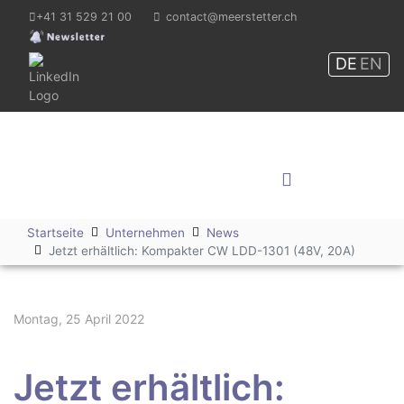
+41 31 529 21 00
contact@meerstetter.ch
DE
EN
Meerstetter Engineering
GmbH
Shop
Startseite
Unternehmen
News
Jetzt erhältlich: Kompakter CW LDD-1301 (48V, 20A)
Montag, 25 April 2022
Jetzt erhältlich: