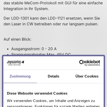
das stabile MeCom-Protokoll mit GUI für eine einfache
Integration in Ihr System.
Der LDD-1301 kann den LDD-1121 ersetzen, wenn Sie
den Laser in CW betreiben oder nur langsam pulsen.
Auf einen Blick:
Ausgangsstrom: 0 - 20 A
Spannungsabgabe: Max. 45V DC
Vin: 10.5 - 48 V DC
Pulslänge: Min. 1 ms
Hohe Effizienz: > 95 % (@ >50 % Last)
Zustimmung
Details
Über Cookies
Sicherheitsfunktion: Ultraschnelle Abschaltung für
optimalen LD Schutz
Kommunikation/Diagonse: Am PC via USB / RS485
Diese Webseite verwendet Cookies
und Software
Diverse Schnittstellen: USB 2.0, RS485, RS232
Wir verwenden Cookies, um Inhalte und Anzeigen zu
TTL, Analog Interface, u.a.
personalisieren, Funktionen für soziale Medien anbieten