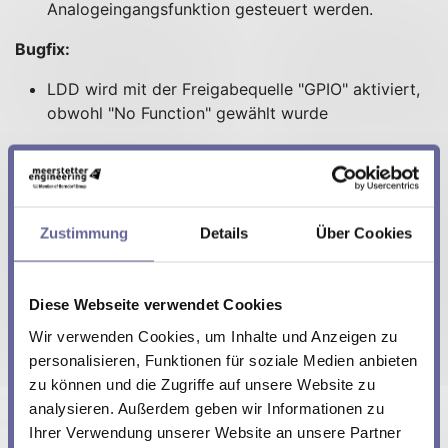
Analogeingangsfunktion gesteuert werden.
Bugfix:
LDD wird mit der Freigabequelle "GPIO" aktiviert,
obwohl "No Function" gewählt wurde
Detaillierte Informationen finden Sie in den
LDD-130x
Software Release Notes
.
Die neue Firmware-Version ist 100%
Zustimmung
Details
Über Cookies
hardwarekompatibel mit allen Hardware-Versionen der
LDD-130x-Familie und kann selbstständig geupdated
werden.
Laden Sie dazu das aktuelle Softwarepacket
Diese Webseite verwendet Cookies
von unserer Website
und installieren die Firmware
unter dem Reiter „Maintenance“.
Wir verwenden Cookies, um Inhalte und Anzeigen zu
personalisieren, Funktionen für soziale Medien anbieten
zu können und die Zugriffe auf unsere Website zu
Falls Sie weitere Fragen oder Bedenken haben, zögern
analysieren. Außerdem geben wir Informationen zu
Sie nicht, mit uns Kontakt aufzunehmen. Wir helfen
Ihrer Verwendung unserer Website an unsere Partner