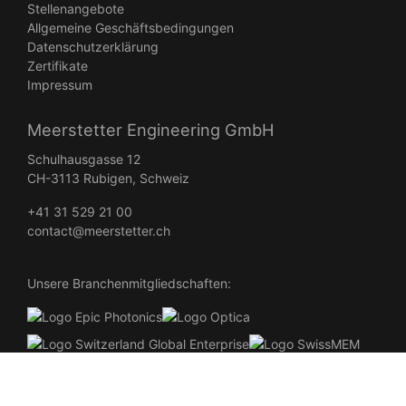
Stellenangebote
Allgemeine Geschäftsbedingungen
Datenschutzerklärung
Zertifikate
Impressum
Meerstetter Engineering GmbH
Schulhausgasse 12
CH-3113 Rubigen, Schweiz
+41 31 529 21 00
contact@meerstetter.ch
Unsere Branchenmitgliedschaften:
©
2026
Meerstetter Engineering All Rights Reserved •
Webdesign
Burgdorf