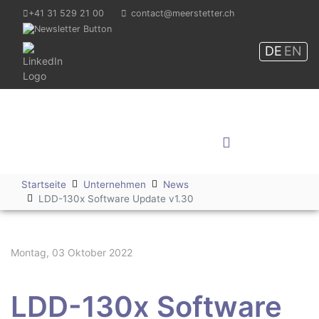
+41 31 529 21 00
contact@meerstetter.ch
DE
EN
Meerstetter Engineering
GmbH
Shop
Startseite
Unternehmen
News
LDD-130x Software Update v1.30
Montag, 03 Oktober 2022
LDD-130x Software